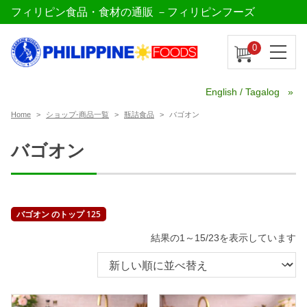
フィリピン食品・食材の通販 －フィリピンフーズ
0
English / Tagalog
Home
ショップ-商品一覧
瓶詰食品
バゴオン
バゴオン
バゴオン のトップ 125
新
結果の1～15/23を表示しています
し
い
順