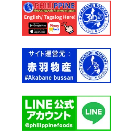
ス
モ
ー
ル
2
5
0
g
【
B
A
R
R
I
O
F
I
E
S
T
A
】
個