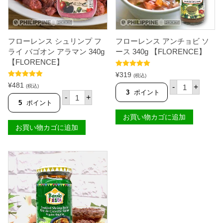
g
4
【
0
C
g
A
【
B
P
A
フローレンス シュリンプ フ
フローレンス アンチョビ ソ
H
L
ライ バゴオン アラマン 340g
ース 340g 【FLORENCE】
I
E
【FLORENCE】
L
N
S
】
5段階中
5.00
¥
319
(税込)
U
個
の評価
フ
5段階中
5.00
¥
481
P
-
+
(税込)
の評価
ロ
3
ポイント
フ
R
-
+
ー
ロ
E
5
ポイント
レ
ー
M
ン
レ
お買い物カゴに追加
E
ス
ン
】
お買い物カゴに追加
ア
ス
個
ン
シ
チ
ュ
ョ
リ
ビ
ン
ソ
プ
ー
フ
ス
ラ
3
イ
4
バ
0
ゴ
g
オ