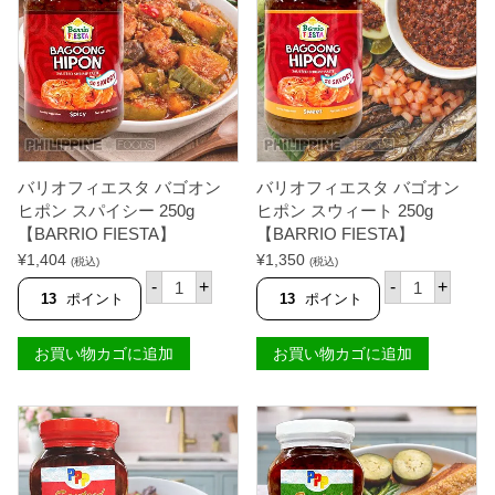
ヒ
ポ
ン
レ
ギ
ュ
ラ
ー
2
5
バリオフィエスタ バゴオン
バリオフィエスタ バゴオン
0
g
ヒポン スパイシー 250g
ヒポン スウィート 250g
【
【BARRIO FIESTA】
【BARRIO FIESTA】
B
¥
1,404
¥
1,350
A
(税込)
(税込)
バ
バ
R
-
+
-
+
リ
リ
R
13
ポイント
13
ポイント
オ
オ
I
フ
フ
O
ィ
ィ
F
お買い物カゴに追加
お買い物カゴに追加
エ
エ
I
ス
ス
E
タ
タ
S
バ
バ
T
ゴ
ゴ
A
オ
オ
】
ン
ン
個
ヒ
ヒ