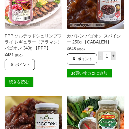
PPP ソルテッドシュリンプフ
カバレン バゴオン スパイシ
ライ レギュラー（アラマン）
ー 250g 【CABALEN】
バゴオン 340g 【PPP】
¥
648
(税込)
カ
¥
481
-
+
(税込)
バ
6
ポイント
レ
5
ポイント
ン
バ
お買い物カゴに追加
ゴ
オ
続きを読む
ン
ス
パ
イ
シ
ー
2
5
0
g