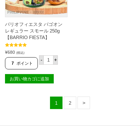
【
ン
F
ア
L
ラ
O
マ
R
ン
バリオフィエスタ バゴオン
E
3
レギュラー スモール 250g
N
4
C
【BARRIO FIESTA】
0
E
g
】
【
5段階中
5.00
個
¥
680
(税込)
F
の評価
バ
L
-
+
リ
7
ポイント
O
オ
R
フ
E
ィ
N
お買い物カゴに追加
エ
C
ス
E
タ
】
バ
個
ゴ
1
2
オ
ン
レ
ギ
ュ
ラ
ー