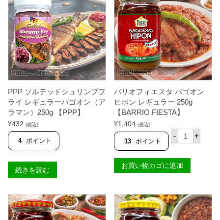
PPP ソルテッドシュリンプフ
バリオフィエスタ バゴオン
ライ レギュラーバゴオン（ア
ヒポン レギュラー 250g
ラマン）250g 【PPP】
【BARRIO FIESTA】
¥
432
¥
1,404
(税込)
(税込)
バ
-
+
リ
4
ポイント
13
ポイント
オ
フ
ィ
お買い物カゴに追加
続きを読む
エ
ス
タ
バ
ゴ
オ
ン