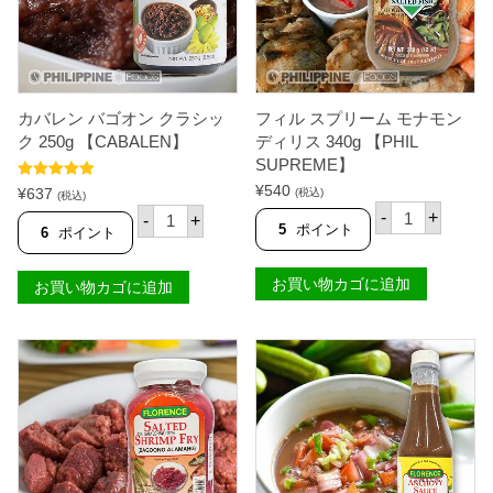
【
C
A
B
A
L
E
カバレン バゴオン クラシッ
フィル スプリーム モナモン
N
ク 250g 【CABALEN】
ディリス 340g 【PHIL
】
SUPREME】
個
5段階中
5.00
¥
540
¥
637
(税込)
(税込)
の評価
フ
カ
-
+
-
+
ィ
バ
5
ポイント
6
ポイント
ル
レ
ス
ン
プ
バ
お買い物カゴに追加
お買い物カゴに追加
リ
ゴ
ー
オ
ム
ン
モ
ク
ナ
ラ
モ
シ
ン
ッ
デ
ク
ィ
2
リ
5
ス
0
3