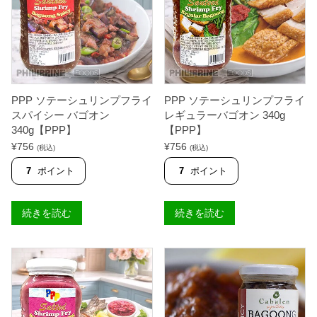
ポ
ポ
ン
ン
ス
ス
パ
ウ
イ
ィ
シ
ー
ー
ト
2
2
5
5
PPP ソテーシュリンプフライ
PPP ソテーシュリンプフライ
0
0
スパイシー バゴオン
レギュラーバゴオン 340g
g
g
340g【PPP】
【PPP】
【
【
B
B
¥
756
¥
756
(税込)
(税込)
A
A
R
R
7
ポイント
7
ポイント
R
R
I
I
O
O
F
F
続きを読む
続きを読む
I
I
E
E
S
S
T
T
A
A
】
】
個
個