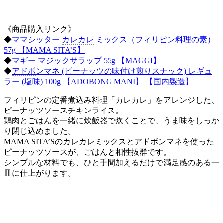
《商品購入リンク》
◆
ママシッター
カレカレ
ミックス（フィリピン料理の素）
57g 【MAMA SITA’S】
◆
マギー マジックサラップ 55g 【MAGGI】
◆
アドボ
ンマネ (ピーナッツの味付け煎りスナック) レギュ
ラー (塩味) 100g 【ADOBONG MANI】 【国内製造】
フィリピンの定番煮込み料理「カレカレ」をアレンジした、
ピーナッツソースチキンライス。
鶏肉とごはんを一緒に炊飯器で炊くことで、うま味をしっか
り閉じ込めました。
MAMA SITA’Sのカレカレミックスとアドボンマネを使った
ピーナッツソースが、ごはんと相性抜群です。
シンプルな材料でも、ひと手間加えるだけで満足感のある一
皿に仕上がります。