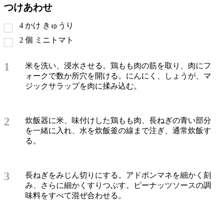
つけあわせ
4
かけ
きゅうり
2
個
ミニトマト
1
米を洗い、浸水させる。鶏もも肉の筋を取り、肉にフ
ォークで数か所穴を開ける。にんにく、しょうが、マ
ジックサラップを肉に揉み込む。
2
炊飯器に米、味付けした鶏もも肉、長ねぎの青い部分
を一緒に入れ、水を炊飯釜の線まで注ぎ、通常炊飯す
る。
3
長ねぎをみじん切りにする。アドボンマネを細かく刻
み、さらに細かくすりつぶす。ピーナッツソースの調
味料をすべて混ぜ合わせる。