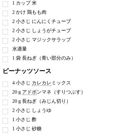
1
カップ
米
2
かけ
鶏もも肉
2
小さじ
にんにくチューブ
2
小さじ
しょうがチューブ
2
小さじ
マジックサラップ
水適量
1
袋
長ねぎ（青い部分のみ）
ピーナッツソース
4
小さじ
カレカレ
ミックス
20
g
アドボ
ンマネ（すりつぶす）
20
g
長ねぎ（みじん切り）
2
小さじ
しょうゆ
1
小さじ
酢
1
小さじ
砂糖