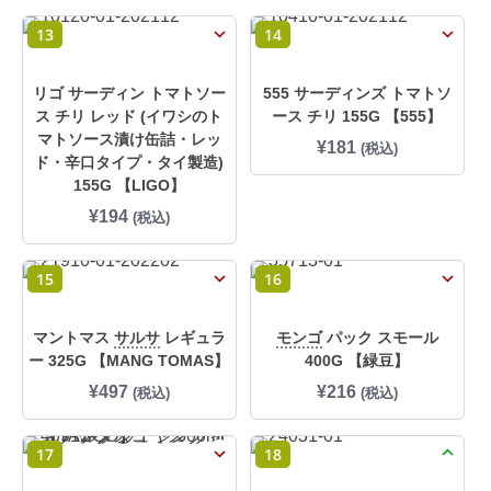
13
14
リゴ サーディン トマトソー
555 サーディンズ トマトソ
ス チリ レッド (イワシのト
ース チリ 155G 【555】
マトソース漬け缶詰・レッ
¥
181
(税込)
ド・辛口タイプ・タイ製造)
155G 【LIGO】
¥
194
(税込)
15
16
マントマス
サルサ
レギュラ
モンゴ
パック スモール
ー 325G 【MANG TOMAS】
400G 【緑豆】
¥
497
¥
216
(税込)
(税込)
17
18