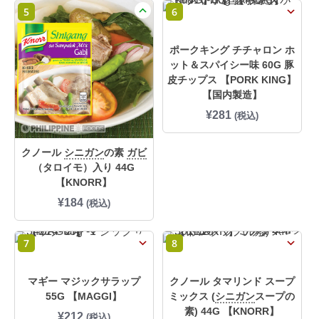
5
6
ポークキング チチャロン ホ
ット＆スパイシー味 60G 豚
皮チップス 【PORK KING】
【国内製造】
¥
281
(税込)
クノール
シニガン
の素
ガビ
（タロイモ）入り 44G
【KNORR】
¥
184
(税込)
7
8
マギー マジックサラップ
クノール タマリンド スープ
55G 【MAGGI】
ミックス (
シニガン
スープの
素) 44G 【KNORR】
¥
212
(税込)