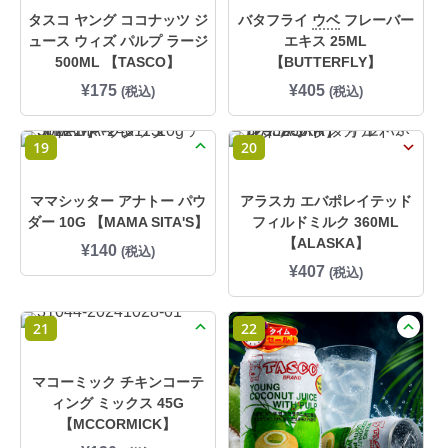
タスコ ヤング ココナッツ ジ
バタフライ
ウベ
フレーバー
ュース ウィズ パルプ ラージ
エキス 25ML
500ML 【TASCO】
【BUTTERFLY】
¥
175
¥
405
(税込)
(税込)
19
20
ママシッター アナトー パウ
アラスカ エバポレイテッド
ダー 10G 【MAMA SITA'S】
フィルドミルク 360ML
【ALASKA】
¥
140
(税込)
¥
407
(税込)
21
22
マコーミック チキンコーテ
ィング ミックス 45G
【MCCORMICK】