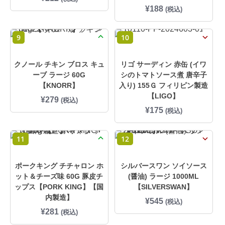
¥
188
(税込)
9
10
クノール チキン ブロス キュ
リゴ サーディン 赤缶 (イワ
ーブ ラージ 60G
シのトマトソース煮 唐辛子
【KNORR】
入り) 155Ｇ フィリピン製造
【LIGO】
¥
279
(税込)
¥
175
(税込)
11
12
ポークキング チチャロン ホ
シルバースワン ソイソース
ット＆チーズ味 60G 豚皮チ
(醤油) ラージ 1000ML
ップス【PORK KING】【国
【SILVERSWAN】
内製造】
¥
545
(税込)
¥
281
(税込)