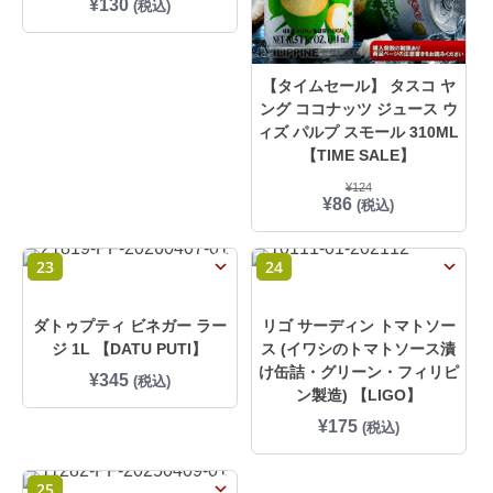
¥
130
(税込)
【タイムセール】 タスコ ヤ
ング ココナッツ ジュース ウ
ィズ パルプ スモール 310ML
【TIME SALE】
¥
124
元
現
¥
86
(税込)
の
在
価
の
格
価
23
24
は
格
¥
は
1
¥
2
8
ダトゥプティ ビネガー ラー
リゴ サーディン トマトソー
4
6
ジ 1L 【DATU PUTI】
ス (イワシのトマトソース漬
で
で
け缶詰・グリーン・フィリピ
し
す
¥
345
(税込)
ン製造) 【LIGO】
た
。
。
¥
175
(税込)
25