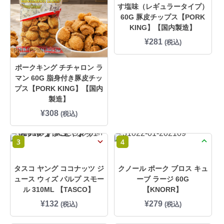
す塩味（レギュラータイプ）
60G 豚皮チップス【PORK
KING】【国内製造】
¥
281
(税込)
ポークキング チチャロン ラ
マン 60G 脂身付き豚皮チッ
プス【PORK KING】【国内
製造】
¥
308
(税込)
3
4
タスコ ヤング ココナッツ ジ
クノール ポーク ブロス キュ
ュース ウィズ パルプ スモー
ーブ ラージ 60G
ル 310ML 【TASCO】
【KNORR】
¥
132
¥
279
(税込)
(税込)