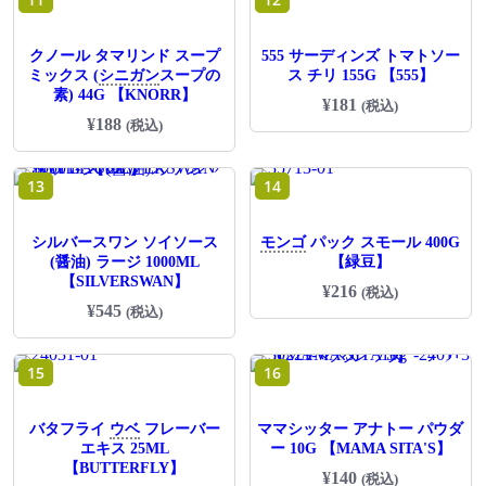
クノール タマリンド スープ
555 サーディンズ トマトソー
ミックス (
シニガン
スープの
ス チリ 155G 【555】
素) 44G 【KNORR】
¥
181
(税込)
¥
188
(税込)
13
14
シルバースワン ソイソース
モンゴ
パック スモール 400G
(醤油) ラージ 1000ML
【緑豆】
【SILVERSWAN】
¥
216
(税込)
¥
545
(税込)
15
16
バタフライ
ウベ
フレーバー
ママシッター アナトー パウダ
エキス 25ML
ー 10G 【MAMA SITA'S】
【BUTTERFLY】
¥
140
(税込)