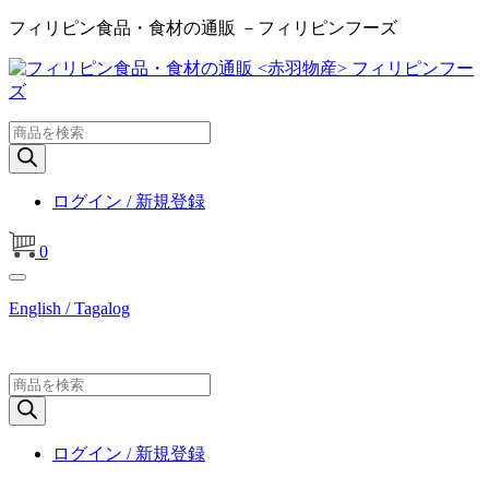
フィリピン食品・食材の通販 －フィリピンフーズ
商
品
検
索
ログイン / 新規登録
0
English / Tagalog
商
品
検
索
ログイン / 新規登録