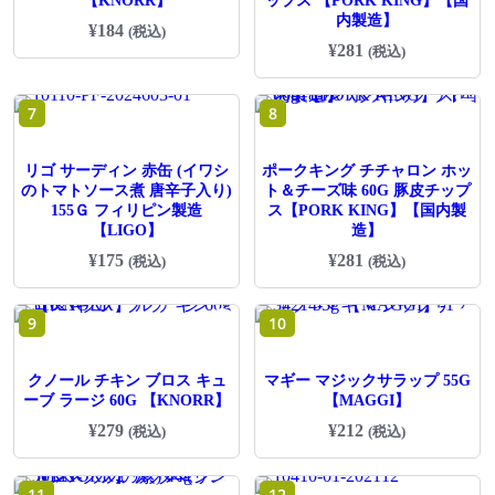
【KNORR】
ップス 【PORK KING】【国
内製造】
¥
184
(税込)
¥
281
(税込)
7
8
リゴ サーディン 赤缶 (イワシ
ポークキング チチャロン ホッ
のトマトソース煮 唐辛子入り)
ト＆チーズ味 60G 豚皮チップ
155Ｇ フィリピン製造
ス【PORK KING】【国内製
【LIGO】
造】
¥
175
¥
281
(税込)
(税込)
9
10
クノール チキン ブロス キュ
マギー マジックサラップ 55G
ーブ ラージ 60G 【KNORR】
【MAGGI】
¥
279
¥
212
(税込)
(税込)
11
12