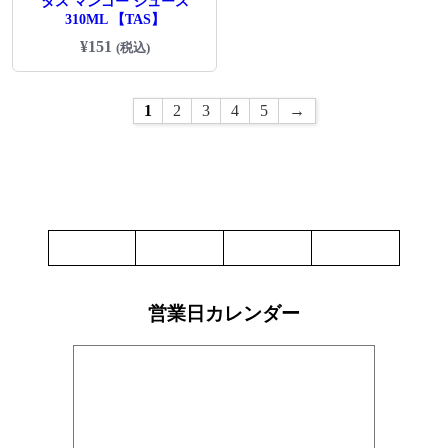
タス マンゴー ジュース
310ML 【TAS】
¥
151
(税込)
1
2
3
4
5
→
営業日カレンダー