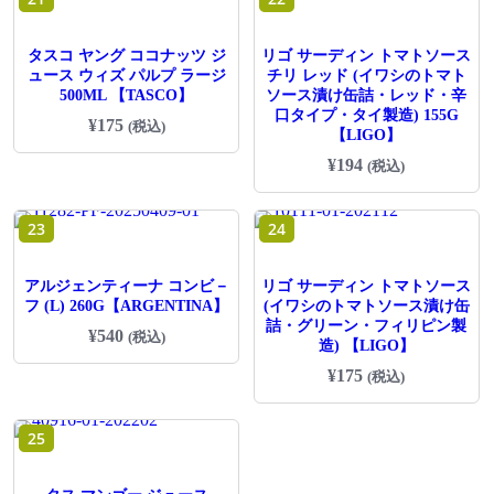
は
格
¥124
は
で
¥86
タスコ ヤング ココナッツ ジ
リゴ サーディン トマトソース
し
で
た。
す。
ュース ウィズ パルプ ラージ
チリ レッド (イワシのトマト
500ML 【TASCO】
ソース漬け缶詰・レッド・辛
口タイプ・タイ製造) 155G
¥
175
(税込)
【LIGO】
¥
194
(税込)
23
24
アルジェンティーナ コンビ－
リゴ サーディン トマトソース
フ (L) 260G【ARGENTINA】
(イワシのトマトソース漬け缶
詰・グリーン・フィリピン製
¥
540
(税込)
造) 【LIGO】
¥
175
(税込)
25