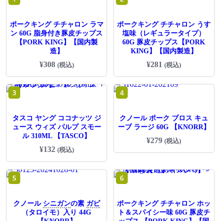
ポークキング チチャロン ラマ
ポークキング チチャロン うす
ン 60G 脂身付き豚皮チップス
塩味（レギュラータイプ）
【PORK KING】【国内製
60G 豚皮チップス【PORK
造】
KING】【国内製造】
¥
308
¥
281
(税込)
(税込)
3
4
タスコ ヤング ココナッツ ジ
クノール ポーク ブロス キュ
ュース ウィズ パルプ スモー
ーブ ラージ 60G 【KNORR】
ル 310ML 【TASCO】
¥
279
(税込)
¥
132
(税込)
5
6
クノール
シニガン
の素
ガビ
ポークキング チチャロン ホッ
（タロイモ）入り 44G
ト＆スパイシー味 60G 豚皮チ