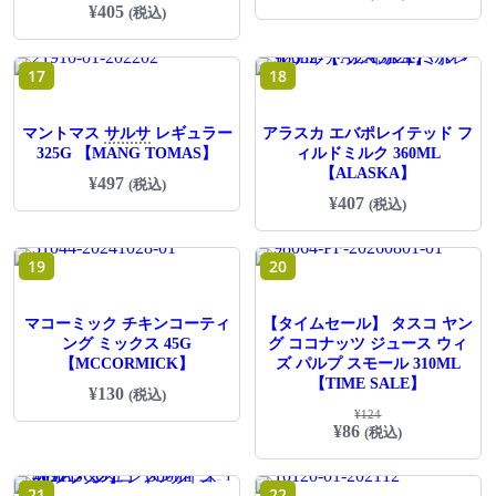
¥
405
(税込)
17
18
マントマス
サルサ
レギュラー
アラスカ エバポレイテッド フ
325G 【MANG TOMAS】
ィルドミルク 360ML
【ALASKA】
¥
497
(税込)
¥
407
(税込)
19
20
マコーミック チキンコーティ
【タイムセール】 タスコ ヤン
ング ミックス 45G
グ ココナッツ ジュース ウィ
【MCCORMICK】
ズ パルプ スモール 310ML
【TIME SALE】
¥
130
(税込)
¥
124
元
現
¥
86
(税込)
の
在
価
の
格
価
21
22