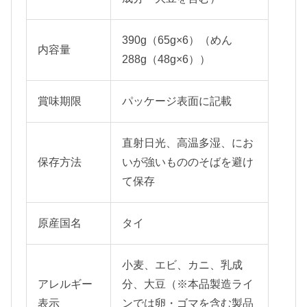
390g（65g×6）（めん
内容量
288g（48g×6））
賞味期限
パッケージ表面に記載
直射日光、高温多湿、にお
保存方法
いが強いもののそばを避け
て保存
原産国名
タイ
小麦、エビ、カニ、乳成
アレルギー
分、大豆（※本品製造ライ
表示
ンでは卵・ゴマを含む製品