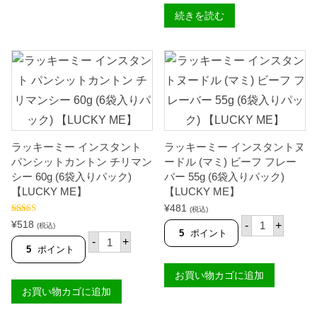
ン
ス
続きを読む
タ
ン
ト
パ
ン
シ
ッ
ト
カ
ン
ト
ラッキーミー インスタント
ラッキーミー インスタントヌ
ン
パンシットカントン チリマン
ードル (マミ) ビーフ フレー
レ
ギ
シー 60g (6袋入りパック)
バー 55g (6袋入りパック)
ュ
【LUCKY ME】
【LUCKY ME】
ラ
ー
¥
481
(税込)
6
ラ
5段階中
¥
518
-
+
(税込)
0
ッ
4.25
の評
5
ポイント
ラ
価
g
-
+
キ
ッ
5
ポイント
(
ー
キ
6
ミ
ー
袋
お買い物カゴに追加
ー
ミ
入
イ
お買い物カゴに追加
ー
り
ン
イ
パ
ス
ン