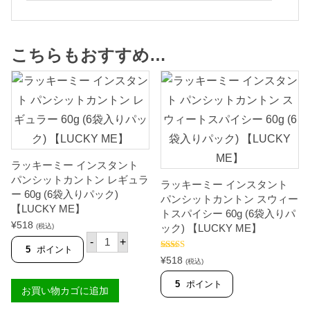
こちらもおすすめ…
ラッキーミー インスタント
パンシットカントン レギュラ
ラッキーミー インスタント
ー 60g (6袋入りパック)
パンシットカントン スウィー
【LUCKY ME】
トスパイシー 60g (6袋入りパ
¥
518
(税込)
ック) 【LUCKY ME】
ラ
-
+
ッ
5
ポイント
5段階中
5.00
キ
¥
518
(税込)
の評価
ー
ミ
5
ポイント
お買い物カゴに追加
ー
イ