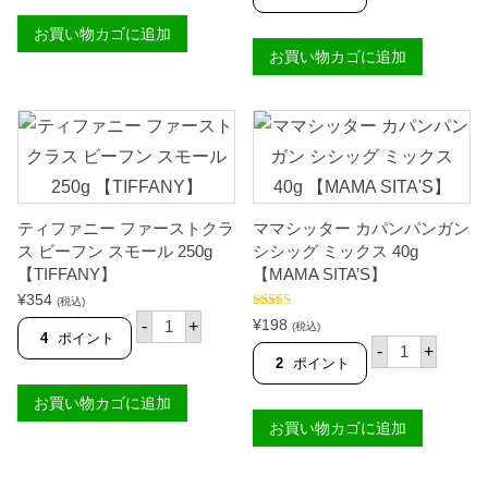
粉
シ
ー
M
5
ッ
プ
A
お買い物カゴに追加
0
タ
の
S
0
お買い物カゴに追加
ー
素
I
g
ス
)
T
【
ウ
4
A
G
ィ
4
'
A
ー
g
S
L
ト
【
】
A
ア
K
個
P
ン
N
O
ド
O
N
サ
R
G
ティファニー ファーストクラ
ママシッター カパンパンガン
ワ
R
R
ー
ス ビーフン スモール 250g
シシッグ ミックス 40g
】
I
ミ
個
【TIFFANY】
【MAMA SITA’S】
C
ッ
E
¥
354
ク
(税込)
F
テ
ス
5段階中
5.00
¥
198
-
+
(税込)
L
ィ
の評価
5
4
ポイント
マ
O
-
+
フ
7
マ
2
ポイント
U
ァ
g
シ
R
ニ
【
ッ
】
お買い物カゴに追加
ー
M
タ
個
フ
A
お買い物カゴに追加
ー
ァ
M
カ
ー
A
パ
ス
S
ン