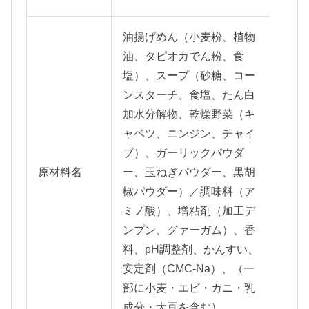
油揚げめん（小麦粉、植物
油、タピオカでん粉、食
塩）、スープ（砂糖、コー
ンスターチ、食塩、たん白
加水分解物、乾燥野菜（キ
ャベツ、ニンジン、チャイ
ブ）、ガーリックパウダ
原材料名
ー、玉ねぎパウダー、黒胡
椒パウダー）／調味料（ア
ミノ酸）、増粘剤（加工デ
ンプン、グァーガム）、香
料、pH調整剤、かんすい、
安定剤（CMC-Na）、（一
部に小麦・エビ・カニ・乳
成分・大豆を含む）