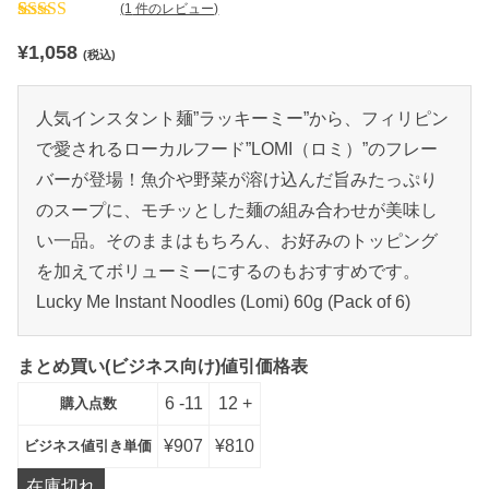
(
1
件のレビュー)
1
件の利
¥
1,058
用者評
(税込)
価に基
づく5
段階評
人気インスタント麺”ラッキーミー”から、フィリピン
価のう
ち、
で愛されるローカルフード”LOMI（ロミ）”のフレー
3.00
点
バーが登場！魚介や野菜が溶け込んだ旨みたっぷり
のスープに、モチッとした麺の組み合わせが美味し
い一品。そのままはもちろん、お好みのトッピング
を加えてボリューミーにするのもおすすめです。
Lucky Me Instant Noodles (Lomi) 60g (Pack of 6)
まとめ買い(ビジネス向け)値引価格表
6 -11
12 +
購入点数
¥
907
¥
810
ビジネス値引き単価
在庫切れ