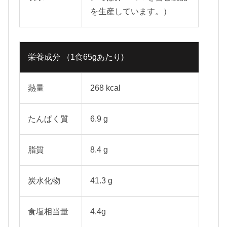
を生産しています。）
栄養成分 （1食65gあたり)
熱量
268 kcal
たんぱく質
6.9 g
脂質
8.4 g
炭水化物
41.3 g
食塩相当量
4.4g