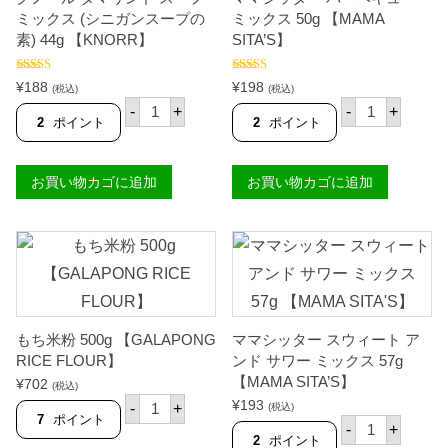
ミ
ッ
)
L
ッ
デ
ミックス (シニガンスープの
ミックス 50g 【MAMA
【
U
ク
ィ
L
C
素) 44g 【KNORR】
SITA’S】
ス
ン
U
K
4
グ
C
Y
0
ミ
5段階中
5段階中
5.00
K
M
¥
188
¥
198
(税込)
(税込)
4.91
の評価
の評価
g
ッ
Y
E
ク
マ
-
+
-
+
【
ク
M
】
ノ
マ
2
ポイント
2
ポイント
M
ス
E
個
ー
シ
A
3
】
ル
ッ
M
0
個
タ
タ
A
g
お買い物カゴに追加
お買い物カゴに追加
マ
ー
S
【
リ
バ
I
A
ン
ー
T
J
ド
ベ
A
I
ス
キ
'
N
ー
ュ
S
O
プ
ー
】
M
ミ
ミ
個
O
ッ
ッ
T
ク
ク
O
もち米粉 500g 【GALAPONG
ママシッター スウィート ア
ス
ス
】
(
5
RICE FLOUR】
ンド サワー ミックス 57g
個
シ
0
【MAMA SITA’S】
¥
702
(税込)
ニ
g
も
¥
193
ガ
【
-
+
(税込)
ち
7
ポイント
マ
ン
M
-
+
米
マ
ス
A
2
ポイント