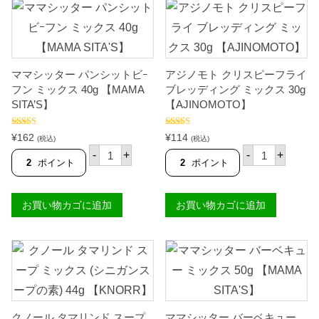
ト
ト
ッ
ッ
ヌ
パ
ク
ク
ー
ン
)
)
ド
シ
【
【
ル
ッ
L
L
(
ト
U
U
マ
カ
C
ママシッター パンシットビｰ
アジノモト クリスピーフライ
C
ミ
ン
K
フン ミックス 40g 【MAMA
ブレッディング ミックス 30g
K
)
ト
Y
Y
SITA’S】
【AJINOMOTO】
チ
ン
M
M
キ
ホ
E
E
ン
ッ
】
】
5段階中
5.00
5段階中
5.00
¥
162
¥
114
フ
ト
(税込)
(税込)
個
の評価
の評価
個
マ
ア
レ
チ
-
+
-
+
マ
ジ
ー
リ
2
ポイント
2
ポイント
シ
ノ
バ
6
ッ
モ
ー
0
タ
ト
5
g
お買い物カゴに追加
お買い物カゴに追加
ー
ク
5
(
パ
リ
g
6
ン
ス
(
袋
シ
ピ
6
入
ッ
ー
袋
り
ト
フ
入
パ
ビ
ラ
り
ッ
ｰ
イ
パ
ク
フ
ブ
ッ
)
ン
レ
ク
【
クノール タマリンド スープ
ママシッター バーベキュー