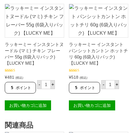
ッ
タ
ス
ク
ン
タ
)
ト
ン
【
ヌ
ト
L
ー
パ
U
ド
ン
C
ル
シ
K
(
ッ
Y
マ
ト
M
ラッキーミー インスタントヌ
ラッキーミー インスタント
ミ
カ
E
)
ードル (マミ) チキン フレー
パンシットカントン ホットチ
ン
】
ビ
ト
バー 55g (6袋入りパック)
リ 60g (6袋入りパック)
個
ー
ン
【LUCKY ME】
【LUCKY ME】
フ
チ
フ
リ
レ
マ
5段階中
5.00
5段階中
¥
481
¥
518
ー
(税込)
(税込)
の評価
4.50
の評価
ン
ラ
ラ
バ
-
+
-
+
シ
ッ
ッ
ー
5
ポイント
5
ポイント
ー
キ
キ
5
6
ー
ー
5
0
ミ
ミ
g
g
お買い物カゴに追加
お買い物カゴに追加
ー
ー
(
(
イ
イ
6
6
ン
ン
袋
袋
ス
ス
入
入
関連商品
タ
タ
り
り
ン
ン
パ
パ