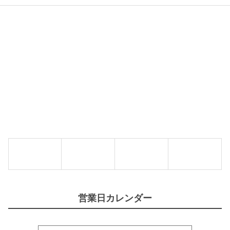
ト
I
パ
ク
T
ン
ラ
A
ガ
ス
'
ン
ビ
S
シ
ー
】
シ
フ
個
ッ
ン
グ
ス
ミ
モ
ッ
ー
ク
ル
ス
2
4
5
0
0
g
g
【
【
M
T
A
I
M
F
A
F
S
A
I
N
T
Y
A
営業日カレンダー
】
'
個
S
】
個