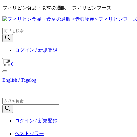
フィリピン食品・食材の通販 －フィリピンフーズ
商
品
検
索
ログイン / 新規登録
0
English / Tagalog
商
品
検
索
ログイン / 新規登録
ベストセラー