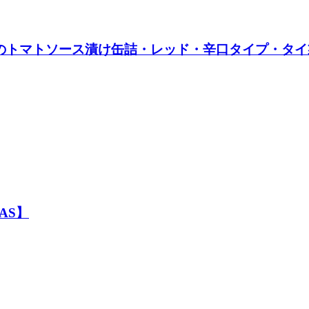
のトマトソース漬け缶詰・レッド・辛口タイプ・タイ製造)
AS】