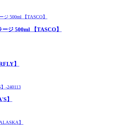
ジ 500ml 【TASCO】
RFLY】
'S】