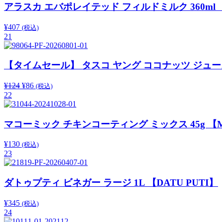
アラスカ エバポレイテッド フィルドミルク 360ml 
¥
407
(税込)
21
【タイムセール】 タスコ ヤング ココナッツ ジュース ウ
¥
124
元
¥
86
現
(税込)
22
の
在
価
の
格
価
マコーミック チキンコーティング ミックス 45g 【Mc
は
格
¥124
は
¥
130
(税込)
で
¥86
23
し
で
た。
す。
ダトゥプティ ビネガー ラージ 1L 【DATU PUTI】
¥
345
(税込)
24