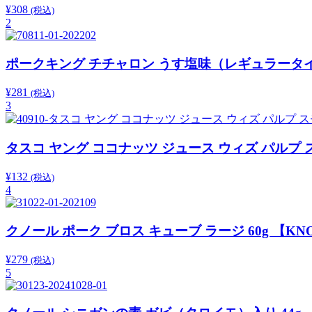
¥
308
(税込)
2
ポークキング チチャロン うす塩味（レギュラータイプ
¥
281
(税込)
3
タスコ ヤング ココナッツ ジュース ウィズ パルプ スモ
¥
132
(税込)
4
クノール ポーク ブロス キューブ ラージ 60g 【KN
¥
279
(税込)
5