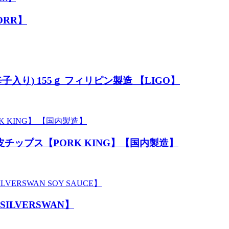
ORR】
入り) 155ｇ フィリピン製造 【LIGO】
皮チップス【PORK KING】【国内製造】
SILVERSWAN】