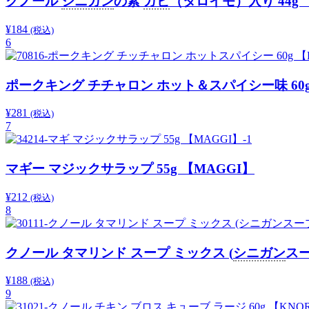
クノール
シニガン
の素
ガビ
（タロイモ）入り 44g 
¥
184
(税込)
6
ポークキング チチャロン ホット＆スパイシー味 60g
¥
281
(税込)
7
マギー マジックサラップ 55g 【MAGGI】
¥
212
(税込)
8
クノール タマリンド スープ ミックス (
シニガン
スー
¥
188
(税込)
9